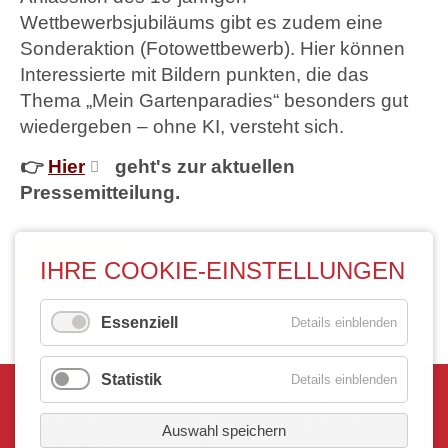
Wettbewerbsjubiläums gibt es zudem eine
Sonderaktion (Fotowettbewerb). Hier können
Interessierte mit Bildern punkten, die das
Thema „Mein Gartenparadies“ besonders gut
wiedergeben – ohne KI, versteht sich.
👉
Hier
geht's zur aktuellen
Pressemitteilung.
ZURÜCK
IHRE COOKIE-EINSTELLUNGEN
Essenziell
Details einblenden
Statistik
Details einblenden
© 2026 Stiftung für Mensch und Umwelt. All rights
reserved.
Impressum
|
Datenschutz
|
Disclaimer
|
Auswahl speichern
Teilnahmebedingungen