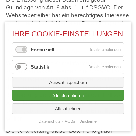
Grundlage von Art. 6 Abs. 1 lit. f DSGVO. Der
Websitebetreiber hat ein berechtigtes Interesse
an der technisch fehlerfreien Darstellung und
der Optimierung seiner Website – hierzu
IHRE COOKIE-EINSTELLUNGEN
müssen die Server-Log-Files erfasst werden.
KONTAKTFORMULAR
Essenziell
Details einblenden
Wenn Sie uns per Kontaktformular Anfragen
Statistik
Details einblenden
zukommen lassen, werden Ihre Angaben aus
dem Anfrageformular inklusive der von Ihnen
Auswahl speichern
dort angegebenen Kontaktdaten zwecks
Bearbeitung der Anfrage und für den Fall von
Alle akzeptieren
Anschlussfragen bei uns gespeichert. Diese
Alle ablehnen
Daten geben wir nicht ohne Ihre Einwilligung
weiter.
Datenschutz
AGBs
Disclaimer
Die Verarbeitung dieser Daten erfolgt auf